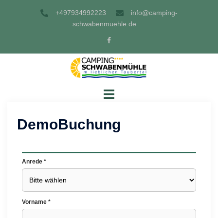
Skip
+497934992223
info@camping-
to
schwabenmuehle.de
content
Facebook
Toggle
menu
DemoBuchung
Anrede *
Vorname *